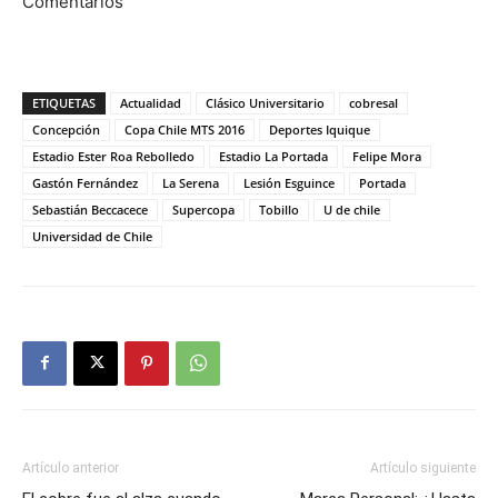
Comentarios
ETIQUETAS
Actualidad
Clásico Universitario
cobresal
Concepción
Copa Chile MTS 2016
Deportes Iquique
Estadio Ester Roa Rebolledo
Estadio La Portada
Felipe Mora
Gastón Fernández
La Serena
Lesión Esguince
Portada
Sebastián Beccacece
Supercopa
Tobillo
U de chile
Universidad de Chile
Artículo anterior
Artículo siguiente