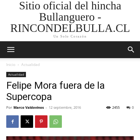
Sitio oficial del hincha
Bullanguero -
RINCONDELBULLA.CL
Un Solo Corazón
Inicio
Actualidad
Actualidad
Felipe Mora fuera de la
Supercopa
Por
Marco Valdovinos
-
12 septiembre, 2016
2455
0