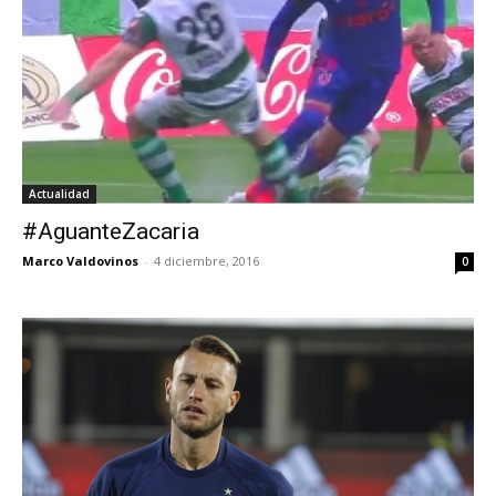
Actualidad
#AguanteZacaria
Marco Valdovinos
-
4 diciembre, 2016
0