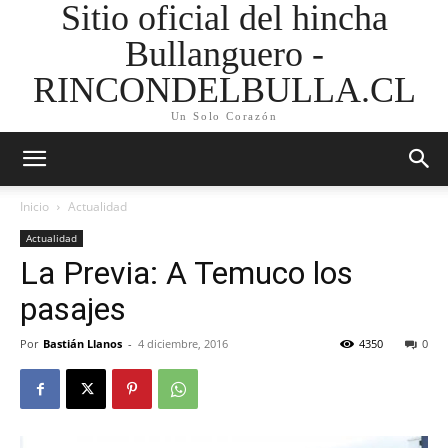
Sitio oficial del hincha
Bullanguero -
RINCONDELBULLA.CL
Un Solo Corazón
Inicio
Actualidad
Actualidad
La Previa: A Temuco los
pasajes
Por
Bastián Llanos
-
4 diciembre, 2016
4350
0