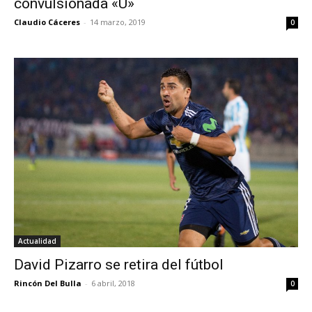
convulsionada «U»
Claudio Cáceres
-
14 marzo, 2019
0
Actualidad
David Pizarro se retira del fútbol
Rincón Del Bulla
-
6 abril, 2018
0