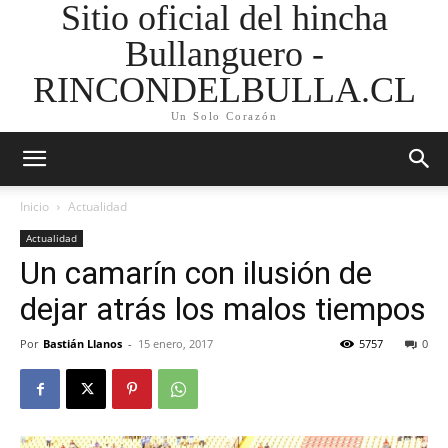
Sitio oficial del hincha
Bullanguero -
RINCONDELBULLA.CL
Un Solo Corazón
Inicio
Actualidad
Actualidad
Un camarín con ilusión de
dejar atrás los malos tiempos
Por
Bastián Llanos
-
15 enero, 2017
5757
0