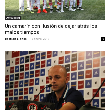
Actualidad
Un camarín con ilusión de dejar atrás los
malos tiempos
Bastián Llanos
-
15 enero, 2017
0