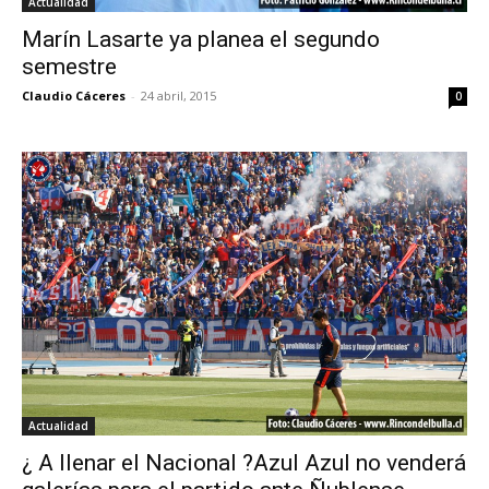
Actualidad
Marín Lasarte ya planea el segundo
semestre
Claudio Cáceres
-
24 abril, 2015
0
Actualidad
¿ A llenar el Nacional ?Azul Azul no venderá