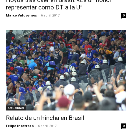
Hoyos tras caer en Brasil: «Es un honor
representar como DT a la U”
Marco Valdovinos
-
6 abril, 2017
0
Actualidad
Relato de un hincha en Brasil
Felipe Inostroza
-
6 abril, 2017
0