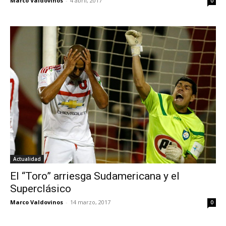
Marco Valdovinos
-
4 abril, 2017
0
Actualidad
El “Toro” arriesga Sudamericana y el
Superclásico
Marco Valdovinos
-
14 marzo, 2017
0