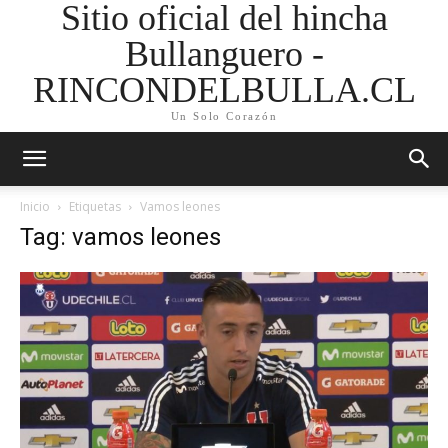
Sitio oficial del hincha
Bullanguero -
RINCONDELBULLA.CL
Un Solo Corazón
Inicio
Etiquetas
Vamos leones
Tag: vamos leones