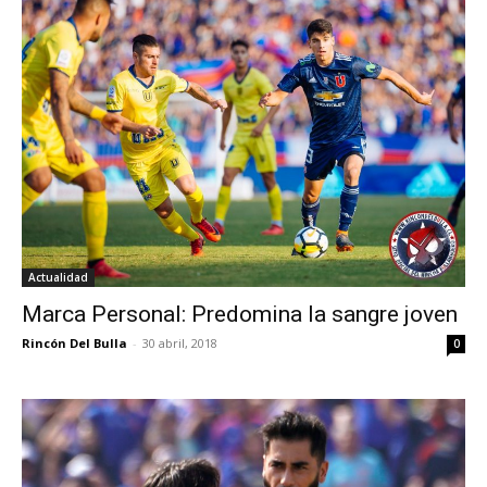
Actualidad
Marca Personal: Predomina la sangre joven
Rincón Del Bulla
-
30 abril, 2018
0