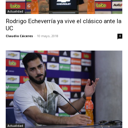
Actualidad
Rodrigo Echeverría ya vive el clásico ante la
UC
Claudio Cáceres
-
10 mayo, 2018
0
Actualidad