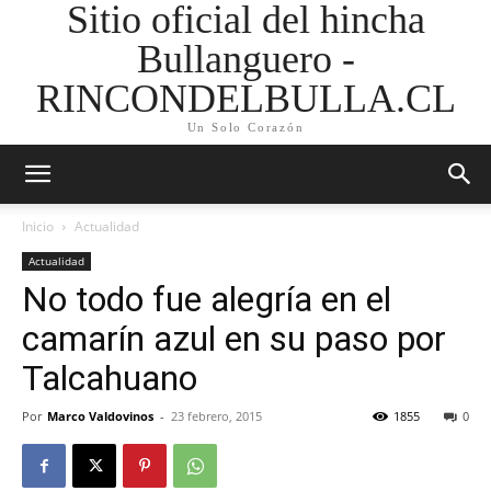
Sitio oficial del hincha
Bullanguero -
RINCONDELBULLA.CL
Un Solo Corazón
Inicio
Actualidad
Actualidad
No todo fue alegría en el
camarín azul en su paso por
Talcahuano
Por
Marco Valdovinos
-
23 febrero, 2015
1855
0