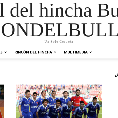
al del hincha B
CONDELBULL
Un Solo Corazón
AS
RINCÓN DEL HINCHA
MULTIMEDIA
¿