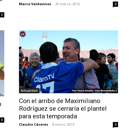
Marco Valdovinos
-
20 marzo, 2015
0
0
Actualidad
Con el arribo de Maximiliano
n
Rodríguez se cerraría el plantel
para esta temporada
0
Claudio Cáceres
-
8 enero, 2015
0