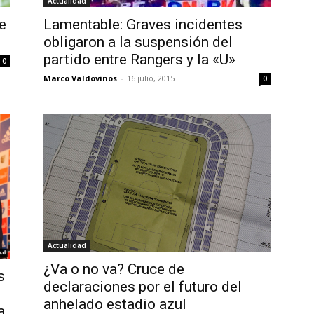
Actualidad
Lamentable: Graves incidentes
e
obligaron a la suspensión del
partido entre Rangers y la «U»
0
Marco Valdovinos
-
16 julio, 2015
0
Actualidad
¿Va o no va? Cruce de
s
declaraciones por el futuro del
anhelado estadio azul
a