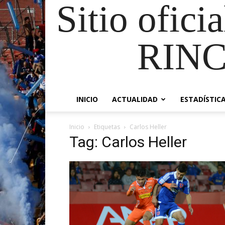
Sitio ofici
RIN
INICIO
ACTUALIDAD
ESTADÍSTIC
Inicio
Etiquetas
Carlos Heller
Tag: Carlos Heller